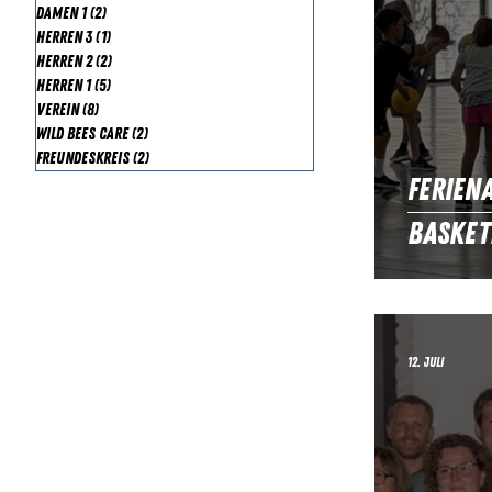
Damen 1
(2)
2 Beiträge
Herren 3
(1)
1 Beitrag
Herren 2
(2)
2 Beiträge
Herren 1
(5)
5 Beiträge
Verein
(8)
8 Beiträge
Wild Bees Care
(2)
2 Beiträge
Freundeskreis
(2)
2 Beiträge
Ferien
Basket
12. Juli