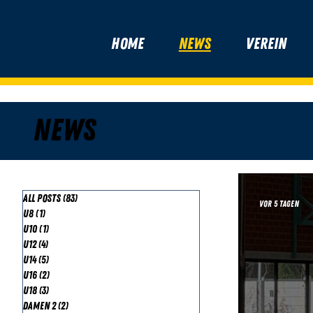
Home
News
Verein
News
All Posts
(83)
83 Beiträge
vor 5 Tagen
U8
(1)
1 Beitrag
U10
(1)
1 Beitrag
U12
(4)
4 Beiträge
U14
(5)
5 Beiträge
U16
(2)
2 Beiträge
U18
(3)
3 Beiträge
Damen 2
(2)
2 Beiträge