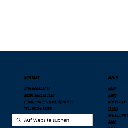
KONTAKT
MENU
Stranggasse 42
Home
69207 Sandhausen
News
E-Mail: wildbees.mail@web.de
Der Verein
Tel.: 06224-52286
Teams
Spielbetrie
Shop