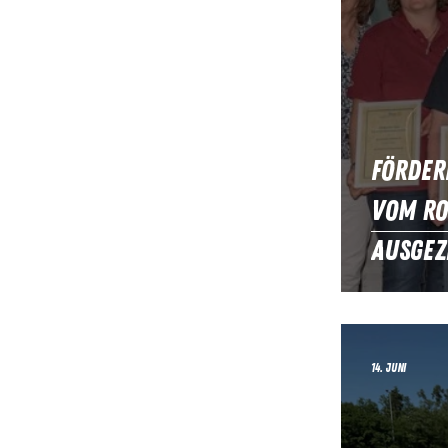
Förder
vom Ro
ausgez
14. Juni