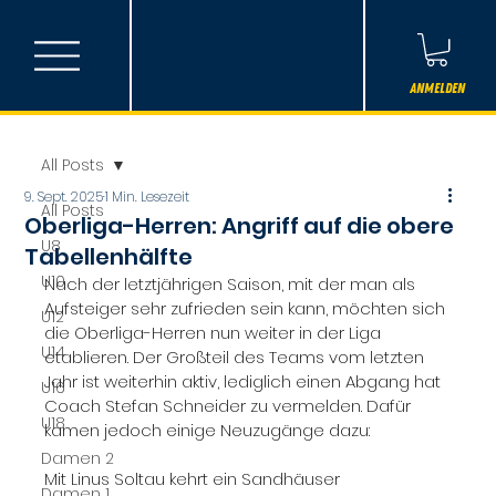
Anmelden
All Posts
9. Sept. 2025
1 Min. Lesezeit
All Posts
Oberliga-Herren: Angriff auf die obere
U8
Tabellenhälfte
U10
Nach der letztjährigen Saison, mit der man als 
Aufsteiger sehr zufrieden sein kann, möchten sich 
U12
die Oberliga-Herren nun weiter in der Liga 
U14
etablieren. Der Großteil des Teams vom letzten 
Jahr ist weiterhin aktiv, lediglich einen Abgang hat 
U16
Coach Stefan Schneider zu vermelden. Dafür 
U18
kamen jedoch einige Neuzugänge dazu: 
Damen 2
Mit Linus Soltau kehrt ein Sandhäuser 
Damen 1