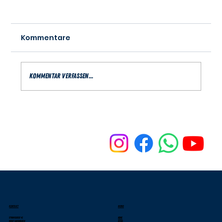
Kommentare
Kommentar verfassen...
Oberliga Herren: Krimi zum
Saisonauftakt!
KONTAKT
MENU
Stranggasse 42
Home
69207 Sandhausen
News