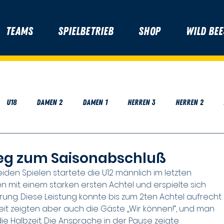
Teams
Spielbetrieb
Shop
Wild Bee
U18
Damen 2
Damen 1
Herren 3
Herren 2
Sieg zum Saisonabschluß
eiden Spielen startete die U12 männlich im letzten 
n mit einem starken ersten Achtel und erspielte sich 
ng. Diese Leistung konnte bis zum 2ten Achtel aufrecht 
eit zeigten aber auch die Gäste „Wir können!“, und man 
ie Halbzeit. Die Ansprache in der Pause zeigte 