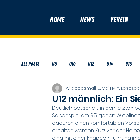
Home
News
Verein
All Posts
U8
U10
U12
U14
U16
wildbeesmail
18. Mai
1 Min. Lesezeit
Freundeskreis
U12 männlich: Ein 
Deutlich besser als in den letzten b
Saisonspiel am 9.5. gegen Wieblinge
dadurch einen komfortablen Vorspru
erhalten werden. Kurz vor der Halbz
ging mit einer knappen Führung in d