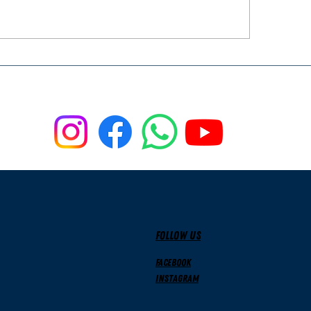
? Schon in Gedanken
Förderpreise 20
 der neuen Saison?
vergeben – Wild
vom Rotary Clu
Schwetzingen
ausgezeichnet
FOLLOW US
Facebook
Instagram