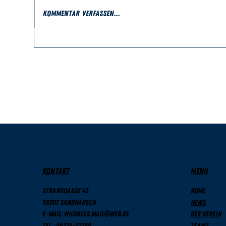
Kommentar verfassen...
Ferienauftakt in
Na
Sandhausen –
bei
Basketballspaß mit den
Wild Bees
KONTAKT
MENU
Stranggasse 42
Home
69207 Sandhausen
News
E-Mail: wildbees.mail@web.de
Der Verein
Tel.: 06224-52286
Teams