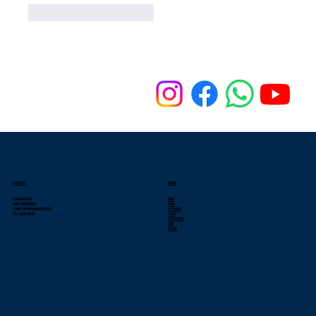
Gefällt mir
Antworten
KONTAKT
MENU
Stranggasse 42
Home
69207 Sandhausen
News
E-Mail: wildbees.mail@web.de
Der Verein
Tel.: 06224-52286
Teams
Spielbetrieb
Shop
Galerie