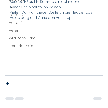
Baseball-Spiel. In Summe ein gelungener 
Abschluss einer tollen Saison!
Herren 3
Vielen Dank an dieser Stelle an die Hedgehogs 
Herren 2
Heidelberg und Christoph Auer! (uj)
Herren 1
Verein
Wild Bees Care
Freundeskreis