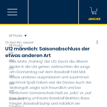
Anmelden
All Posts
26. Mai
1 Min. Lesezeit
All Posts
U12 männlich: Saisonabschluss der
U8
etwas anderen Art
U10
Das letzte „Training“ der U12, bevor die älteren 
Kinder in die U14 gehen, verbrachten die Jungs 
U12
am Donnerstag auf dem Baseball-Feld. Mal 
U14
etwas anderes ausprobieren und zusammen 
nochmal Spaß haben war die Devise. Auch der 
U16
Wettergott zeigte sich freundlich und bei 
U18
herrlichem Sonnenschein hieß es „safe“ or „out“. 
Das Training umfasste Baseball Biathlon, Base 
Damen 2
fangen, Baseball bump und natürlich ein 
Damen 1