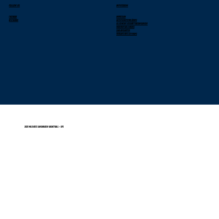
FOLLOW US
IMPRESSUM
Facebook
Impressum
Instagram
Datenschutzerklärung
Allgemeine Geschäftsbedingungen
Widerrufsbelehrung
Zahlungsarten
Versand und Lieferung
2025 Wild Bees Sandhausen Basketball - SPS