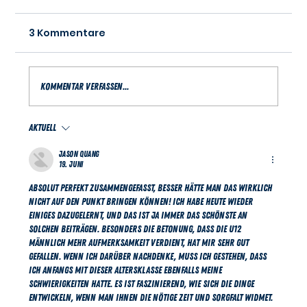
3 Kommentare
Kommentar verfassen...
Aktuell
Na? Schon in Gedanken bei der
neuen Saison?
Jason Quang
19. Juni
Absolut perfekt zusammengefasst, besser hätte man das wirklich 
nicht auf den Punkt bringen können! Ich habe heute wieder 
einiges dazugelernt, und das ist ja immer das Schönste an 
solchen Beiträgen. Besonders die Betonung, dass die U12 
männlich mehr Aufmerksamkeit verdient, hat mir sehr gut 
gefallen. Wenn ich darüber nachdenke, muss ich gestehen, dass 
ich anfangs mit dieser Altersklasse ebenfalls meine 
Schwierigkeiten hatte. Es ist faszinierend, wie sich die Dinge 
entwickeln, wenn man ihnen die nötige Zeit und Sorgfalt widmet. 