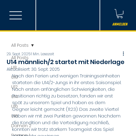
Anmelden
All Posts
29. Sept. 2025
1 Min. Lesezeit
All Posts
U14 männlich/2 startet mit Niederlage
U8
Aktualisiert:
30. Sept. 2025
Nach den Ferien und wenigen Trainingseinheiten 
U10
starteten die U14/2-Jungs in ihr erstes Saisonspiel. 
U12
Nach ersten anfänglichen Schwierigkeiten, die 
Positionen richtig zu besetzen, fanden wir erst 
U14
spät zu unserem Spiel und haben es dem 
U16
Gegner leicht gemacht (11:23). Das zweite Viertel 
haben wir mit zwei Punkten gewonnen. Nachdem 
U18
die Kondition und die Verteidigung nachließ, 
Damen 2
konnten wir trotz starkem Teamgeist das Spiel 
Damen 1
nicht mehr gewinnen. 