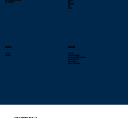
Tel.: 06224-52286
Teams
Spielbetrieb
Shop
Galerie
FOLLOW US
IMPRESSUM
Facebook
Impressum
Instagram
Datenschutzerklärung
Allgemeine Geschäftsbedingungen
Widerrufsbelehrung
Zahlungsarten
Versand und Lieferung
2025 Wild Bees Sandhausen Basketball - SPS