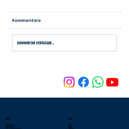
Kommentare
Kommentar verfassen...
Na? Schon in Gedanken bei der
neuen Saison?
KONTAKT
MENU
Stranggasse 42
Home
69207 Sandhausen
News
E-Mail: wildbees.mail@web.de
Der Verein