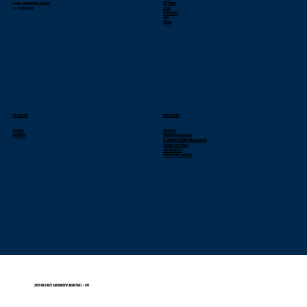
E-Mail: wildbees.mail@web.de
Der Verein
Tel.: 06224-52286
Teams
Spielbetrieb
Shop
Galerie
FOLLOW US
IMPRESSUM
Facebook
Impressum
Instagram
Datenschutzerklärung
Allgemeine Geschäftsbedingungen
Widerrufsbelehrung
Zahlungsarten
Versand und Lieferung
2025 Wild Bees Sandhausen Basketball - SPS