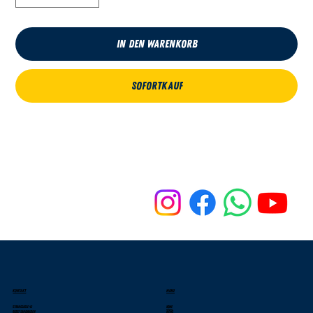
In den Warenkorb
Sofortkauf
KONTAKT
MENU
Stranggasse 42
Home
69207 Sandhausen
News