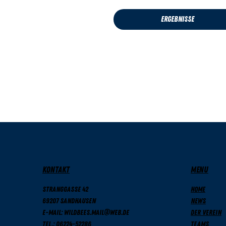
Ergebnisse
KONTAKT
MENU
Stranggasse 42
Home
69207 Sandhausen
News
E-Mail: wildbees.mail@web.de
Der Verein
Tel.: 06224-52286
Teams