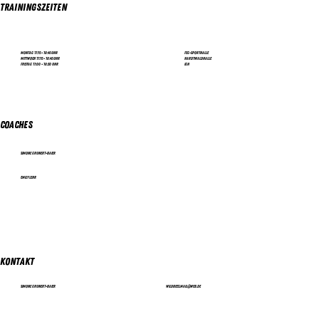
Trainingszeiten
Montag 17:15 - 18:45 Uhr
FEG-Sporthalle
Mittwoch 17:15 - 18:45 Uhr
Hardtwaldhalle
Freitag 17:00 - 18:30 Uhr
IGH
Coaches
Simone Grunert-Baier
Emily Lehr
Kontakt
Simone Grunert-Baier
wildbees.mail@web.de