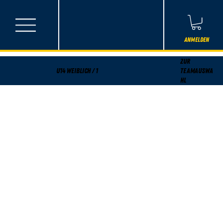
Anmelden
Zur
U14 weiblich / 1
Teamauswa
hl