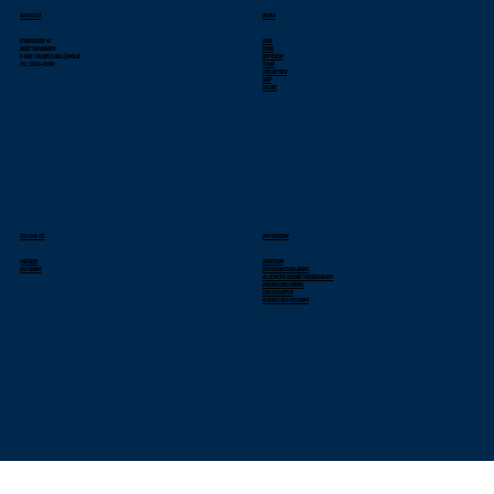
KONTAKT
MENU
Stranggasse 42
Home
69207 Sandhausen
News
E-Mail: wildbees.mail@web.de
Der Verein
Tel.: 06224-52286
Teams
Spielbetrieb
Shop
Galerie
FOLLOW US
IMPRESSUM
Facebook
Impressum
Instagram
Datenschutzerklärung
Allgemeine Geschäftsbedingungen
Widerrufsbelehrung
Zahlungsarten
Versand und Lieferung