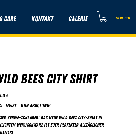
s Care
Kontakt
Galerie
Anmelden
ild Bees City Shirt
s
,00 €
kl. MwSt.
|
Nur Abholung!
ser Kerwe-Schlager! Das neue Wild Bees City-Shirt in
hlichtem Weiß/Schwarz ist euer perfekter alltäglicher
leiter!