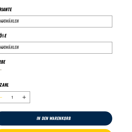
riante
öße
rbe
zahl
In den Warenkorb