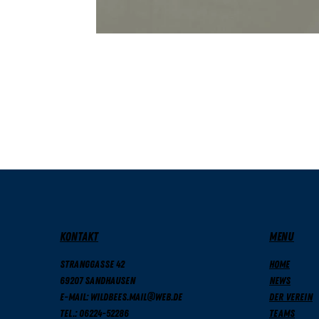
KONTAKT
MENU
Stranggasse 42
Home
69207 Sandhausen
News
E-Mail: wildbees.mail@web.de
Der Verein
Tel.: 06224-52286
Teams