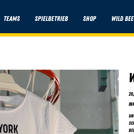
Teams
Spielbetrieb
Shop
Wild Bee
W
Prei
20
in
Un
sc
Beg