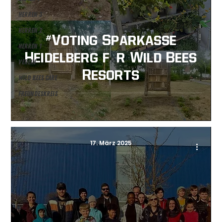
Herren 3
Herren 2
#Voting Sparkasse
Herren 1
Heidelberg für Wild Bees
Verein
Resorts
Wild Bees Care
Freundeskreis
17. März 2025