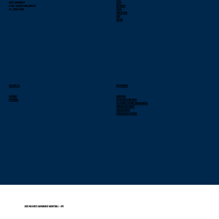
69207 Sandhausen
News
E-Mail: wildbees.mail@web.de
Der Verein
Tel.: 06224-52286
Teams
Spielbetrieb
Shop
Galerie
FOLLOW US
IMPRESSUM
Facebook
Impressum
Instagram
Datenschutzerklärung
Allgemeine Geschäftsbedingungen
Widerrufsbelehrung
Zahlungsarten
Versand und Lieferung
2025 Wild Bees Sandhausen Basketball - SPS