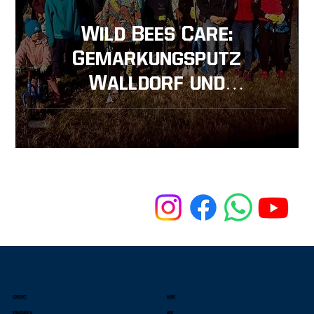
Wild Bees Care:
Gemarkungsputz
Walldorf und
Frühjahrsputz
Sandhausen
KONTAKT
MENU
Stranggasse 42
Home