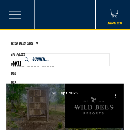
Anmelden
Wild Bees Care
All Posts
Wild Bees Care
U8
U10
U12
U14
23. Sept. 2025
U16
U18
Damen 2
Damen 1