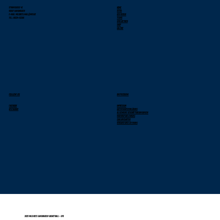
Stranggasse 42
Home
69207 Sandhausen
News
E-Mail: wildbees.mail@web.de
Der Verein
Tel.: 06224-52286
Teams
Spielbetrieb
Shop
Galerie
FOLLOW US
IMPRESSUM
Facebook
Impressum
Instagram
Datenschutzerklärung
Allgemeine Geschäftsbedingungen
Widerrufsbelehrung
Zahlungsarten
Versand und Lieferung
2025 Wild Bees Sandhausen Basketball - SPS