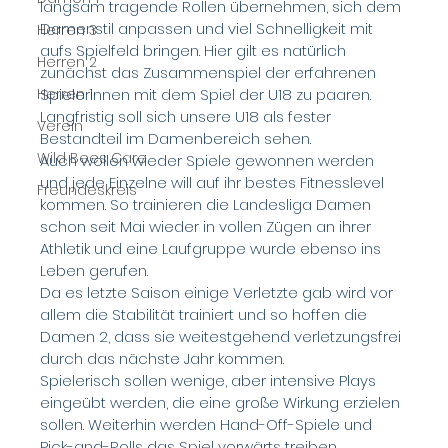
langsam tragende Rollen übernehmen, sich dem 
Damenstil anpassen und viel Schnelligkeit mit 
Herren 3
aufs Spielfeld bringen. Hier gilt es natürlich 
Herren 2
zunächst das Zusammenspiel der erfahrenen 
Herren 1
Spielerinnen mit dem Spiel der U18 zu paaren. 
Langfristig soll sich unsere U18 als fester 
Verein
Bestandteil im Damenbereich sehen. 
Wild Bees Care
Auch wollen wieder Spiele gewonnen werden 
und jede Einzelne will auf ihr bestes Fitnesslevel 
Freundeskreis
kommen. So trainieren die Landesliga Damen 
schon seit Mai wieder in vollen Zügen an ihrer 
Athletik und eine Laufgruppe wurde ebenso ins 
Leben gerufen. 
Da es letzte Saison einige Verletzte gab wird vor 
allem die Stabilität trainiert und so hoffen die 
Damen 2, dass sie weitestgehend verletzungsfrei 
durch das nächste Jahr kommen. 
Spielerisch sollen wenige, aber intensive Plays 
eingeübt werden, die eine große Wirkung erzielen 
sollen. Weiterhin werden Hand-Off-Spiele und 
Pick-and-Rolls das Spiel vorwärts treiben. 