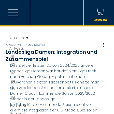
Anmelden
All Posts
12. Sept. 2025
2 Min. Lesezeit
All Posts
Landesliga Damen: Integration und
U8
Zusammenspiel
U10
Das Ziel der letzten Saison 2024/2025 unserer 
Landesliga Damen war klar definiert: Liga Erhalt 
U12
nach Aufstieg. Gesagt - getan: mit einem 
U14
souveränen siebten Tabellenplatz sicherte man 
sich wieder das Go und somit startet unsere 
U16
Damen 2 auch kommende Saison 2025/2026 
U18
wieder in der Landesliga. 
Im Fokus für die kommende Saison steht vor 
Damen 2
allem die Integration der U18-Mädels. Sie sollen 
Damen 1