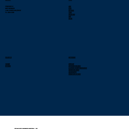
Stranggasse 42
Home
69207 Sandhausen
News
E-Mail: wildbees.mail@web.de
Der Verein
Tel.: 06224-52286
Teams
Spielbetrieb
Shop
Galerie
FOLLOW US
IMPRESSUM
Facebook
Impressum
Instagram
Datenschutzerklärung
Allgemeine Geschäftsbedingungen
Widerrufsbelehrung
Zahlungsarten
Versand und Lieferung
2025 Wild Bees Sandhausen Basketball - SPS