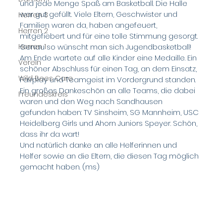
und jede Menge Spaß am Basketball. Die Halle 
war gut gefüllt. Viele Eltern, Geschwister und 
Herren 3
Familien waren da, haben angefeuert, 
Herren 2
mitgefiebert und für eine tolle Stimmung gesorgt. 
Herren 1
Genau so wünscht man sich Jugendbasketball!
Am Ende wartete auf alle Kinder eine Medaille. Ein 
Verein
schöner Abschluss für einen Tag, an dem Einsatz, 
Wild Bees Care
Fairplay und Teamgeist im Vordergrund standen. 
Ein großes Dankeschön an alle Teams, die dabei 
Freundeskreis
waren und den Weg nach Sandhausen 
gefunden haben: TV Sinsheim, SG Mannheim, USC 
Heidelberg Girls und Ahorn Juniors Speyer. Schön, 
dass ihr da wart!
Und natürlich danke an alle Helferinnen und 
Helfer sowie an die Eltern, die diesen Tag möglich 
gemacht haben. (ms)