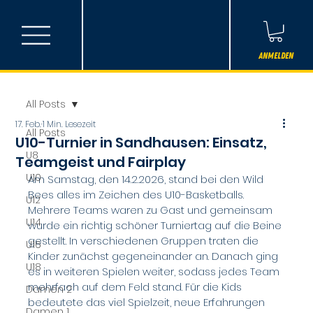
Anmelden
All Posts
17. Feb.
1 Min. Lesezeit
All Posts
U10-Turnier in Sandhausen: Einsatz,
U8
Teamgeist und Fairplay
U10
Am Samstag, den 14.2.2026, stand bei den Wild 
Bees alles im Zeichen des U10-Basketballs. 
U12
Mehrere Teams waren zu Gast und gemeinsam 
U14
wurde ein richtig schöner Turniertag auf die Beine 
gestellt. In verschiedenen Gruppen traten die 
U16
Kinder zunächst gegeneinander an. Danach ging 
U18
es in weiteren Spielen weiter, sodass jedes Team 
mehrfach auf dem Feld stand. Für die Kids 
Damen 2
bedeutete das viel Spielzeit, neue Erfahrungen 
Damen 1