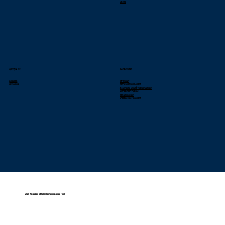
Galerie
FOLLOW US
IMPRESSUM
Facebook
Impressum
Instagram
Datenschutzerklärung
Allgemeine Geschäftsbedingungen
Widerrufsbelehrung
Zahlungsarten
Versand und Lieferung
2025 Wild Bees Sandhausen Basketball - SPS