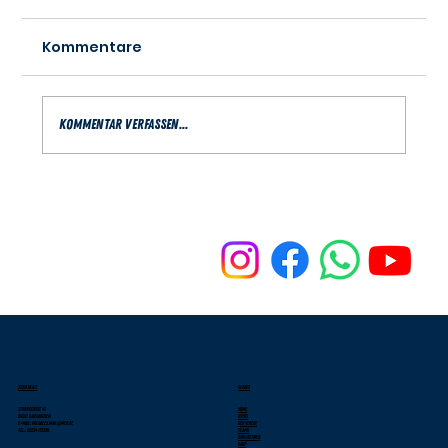
Kommentare
Kommentar verfassen...
Oberliga-Herren: Angriff auf die
obere Tabellenhälfte
KONTAKT
MENU
Stranggasse 42
Home
69207 Sandhausen
News
E-Mail: wildbees.mail@web.de
Der Verein
Tel.: 06224-52286
Teams
Spielbetrieb
Shop