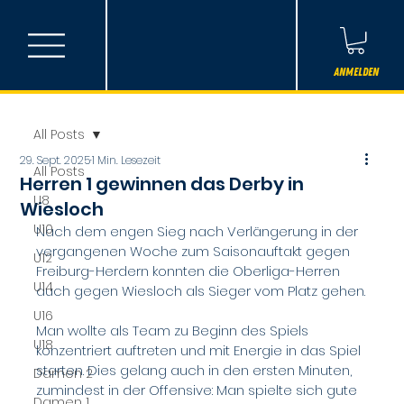
Anmelden
All Posts
29. Sept. 2025
1 Min. Lesezeit
All Posts
Herren 1 gewinnen das Derby in
U8
Wiesloch
U10
Nach dem engen Sieg nach Verlängerung in der 
vergangenen Woche zum Saisonauftakt gegen 
U12
Freiburg-Herdern konnten die Oberliga-Herren 
U14
auch gegen Wiesloch als Sieger vom Platz gehen.
U16
Man wollte als Team zu Beginn des Spiels 
U18
konzentriert auftreten und mit Energie in das Spiel 
starten. Dies gelang auch in den ersten Minuten, 
Damen 2
zumindest in der Offensive: Man spielte sich gute 
Damen 1