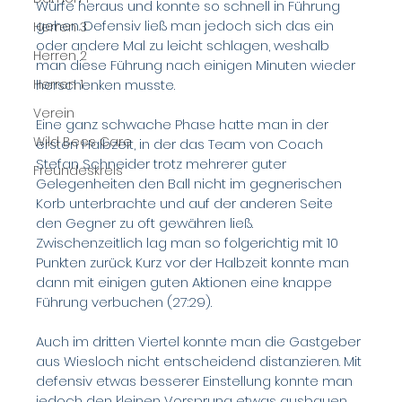
Würfe heraus und konnte so schnell in Führung 
gehen. Defensiv ließ man jedoch sich das ein 
Herren 3
oder andere Mal zu leicht schlagen, weshalb 
Herren 2
man diese Führung nach einigen Minuten wieder 
Herren 1
herschenken musste.
Verein
Eine ganz schwache Phase hatte man in der 
Wild Bees Care
ersten Halbzeit, in der das Team von Coach 
Stefan Schneider trotz mehrerer guter 
Freundeskreis
Gelegenheiten den Ball nicht im gegnerischen 
Korb unterbrachte und auf der anderen Seite 
den Gegner zu oft gewähren ließ. 
Zwischenzeitlich lag man so folgerichtig mit 10 
Punkten zurück. Kurz vor der Halbzeit konnte man 
dann mit einigen guten Aktionen eine knappe 
Führung verbuchen (27:29).
Auch im dritten Viertel konnte man die Gastgeber 
aus Wiesloch nicht entscheidend distanzieren. Mit 
defensiv etwas besserer Einstellung konnte man 
jedoch den kleinen Vorsprung etwas ausbauen. 